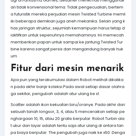
agi di Fantasma Games, desainer menikmati menggunak
an tidak konvensional tema. Tidak pengecualian, bertem
a futuristik mereka perjudian mesin Twisted Turbine memil
iki beberapa demikian juga aneh mekanika. Selain yang k
has jaringan struktur, sejumlah kemampuan harus tetap d
iaktifkan untuk sepenuhnya memahaminya. Ini memecah
memberikan papan untuk sampai ke jantung Twisted Tur
bine karena sangat persis dan mengandung banyak huk
um.
Fitur dari mesin menarik
Apa pun yang terakumulasi dalam Robot melihat dikalika
n pada akhir banjir koleksi.Pada awal setiap dasar olahra
ga sekitar, pengubah adalah atur ulang ke x1.
Scatter adalah ikon kekuatan biru/oranye. Pada akhir dari
sebuah tanah longsor, 3, 4, atau 5 menceraikan setiap pe
nghargaan 10, 15, atau 20 gratis berputar. Robot Turbin ala
t ukur dan layar adalah tentu saja atur ulang di antara tan
pa biaya berputar. The pengubah juga naik ke x50. Denga