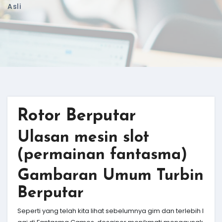
Asli
Rotor Berputar
Ulasan mesin slot
(permainan fantasma)
Gambaran Umum Turbin
Berputar
Seperti yang telah kita lihat sebelumnya gim dan terlebih l