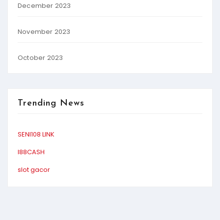
December 2023
November 2023
October 2023
Trending News
SENI108 LINK
I88CASH
slot gacor