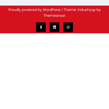
Proudly powered by WordPress
|
Theme: industryup by
Themeansar
.