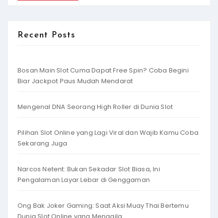
Recent Posts
Bosan Main Slot Cuma Dapat Free Spin? Coba Begini
Biar Jackpot Paus Mudah Mendarat
Mengenal DNA Seorang High Roller di Dunia Slot
Pilihan Slot Online yang Lagi Viral dan Wajib Kamu Coba
Sekarang Juga
Narcos Netent: Bukan Sekadar Slot Biasa, Ini
Pengalaman Layar Lebar di Genggaman
Ong Bak Joker Gaming: Saat Aksi Muay Thai Bertemu
Dunia Slot Online yang Menggila