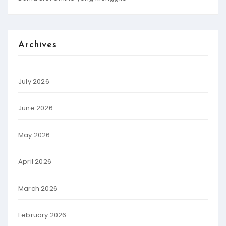
Archives
July 2026
June 2026
May 2026
April 2026
March 2026
February 2026