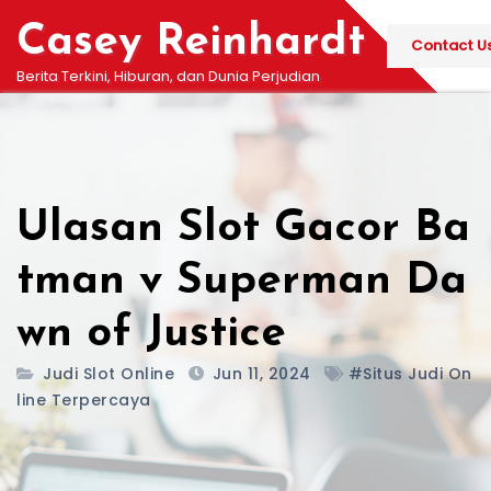
Skip
Casey Reinhardt
to
Contact U
content
Berita Terkini, Hiburan, dan Dunia Perjudian
Ulasan Slot Gacor Ba
tman v Superman Da
wn of Justice
Judi Slot Online
Jun 11, 2024
#situs Judi On
Line Terpercaya