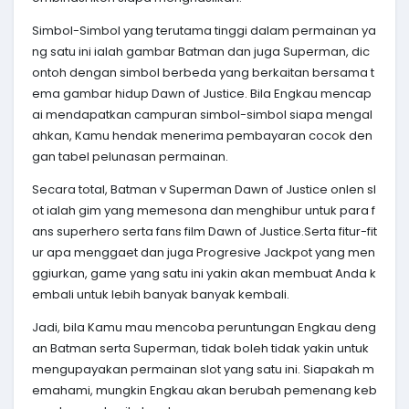
Simbol-Simbol yang terutama tinggi dalam permainan ya
ng satu ini ialah gambar Batman dan juga Superman, dic
ontoh dengan simbol berbeda yang berkaitan bersama t
ema gambar hidup Dawn of Justice. Bila Engkau mencap
ai mendapatkan campuran simbol-simbol siapa mengal
ahkan, Kamu hendak menerima pembayaran cocok den
gan tabel pelunasan permainan.
Secara total, Batman v Superman Dawn of Justice onlen sl
ot ialah gim yang memesona dan menghibur untuk para f
ans superhero serta fans film Dawn of Justice.Serta fitur-fit
ur apa menggaet dan juga Progresive Jackpot yang men
ggiurkan, game yang satu ini yakin akan membuat Anda k
embali untuk lebih banyak banyak kembali.
Jadi, bila Kamu mau mencoba peruntungan Engkau deng
an Batman serta Superman, tidak boleh tidak yakin untuk
mengupayakan permainan slot yang satu ini. Siapakah m
emahami, mungkin Engkau akan berubah pemenang keb