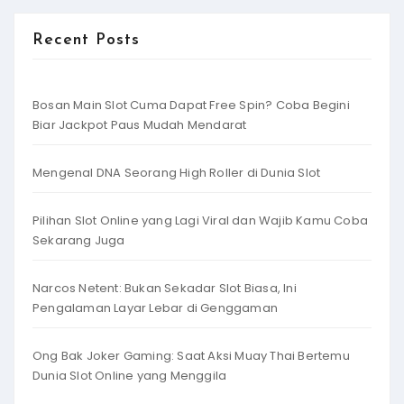
Recent Posts
Bosan Main Slot Cuma Dapat Free Spin? Coba Begini
Biar Jackpot Paus Mudah Mendarat
Mengenal DNA Seorang High Roller di Dunia Slot
Pilihan Slot Online yang Lagi Viral dan Wajib Kamu Coba
Sekarang Juga
Narcos Netent: Bukan Sekadar Slot Biasa, Ini
Pengalaman Layar Lebar di Genggaman
Ong Bak Joker Gaming: Saat Aksi Muay Thai Bertemu
Dunia Slot Online yang Menggila