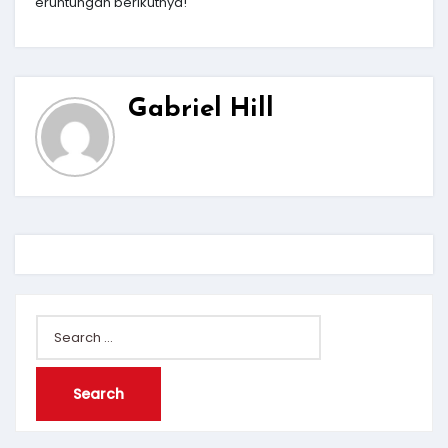
eruntungan berikutnya!
Gabriel Hill
Search
for: