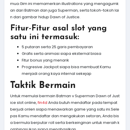
mua.Gim ini memamerkan illustrations yang mengagumk
an dari Batman dan juga Superman, serta tokoh-tokoh lai
n dari gambar hidup Dawn of Justice.
Fitur-Fitur asal slot yang
satu ini termasuk:
5 putaran serta 25 garis pembayaran
Grafis serta animasi siapa eksternal biasa
Fitur bonus yang menarik
Progresive Jackpot siapa bisa membuat Kamu
menjadi orang kaya internal sekejap
Taktik Bermain
Untuk memulai bermain Batman v Superman Dawn of Just
ice slot online,
fin4d
Anda butuh mendaftar pada tempat
berjudi onlen siapa menawarkan game yang satu ini.Sele
pas Kamu mendaftar dan mengakukan setoran, Anda bis
a bermula berputar roll serta berkeinginan untuk meraih k
ombinasi ikon siapa menghasilkan.