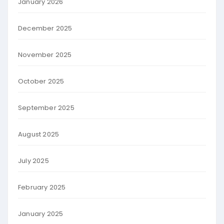
January 2026
December 2025
November 2025
October 2025
September 2025
August 2025
July 2025
February 2025
January 2025