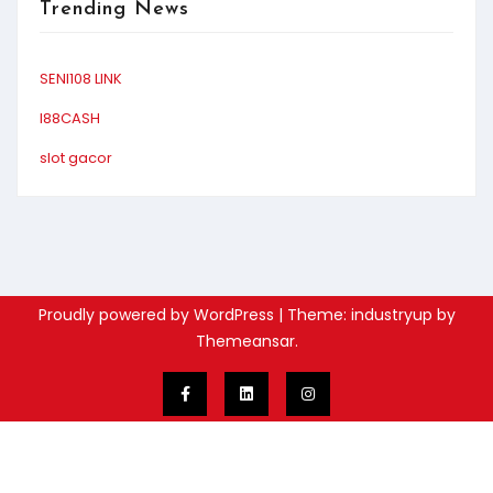
Trending News
SENI108 LINK
I88CASH
slot gacor
Proudly powered by WordPress
|
Theme: industryup by
Themeansar
.