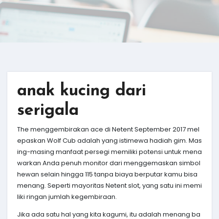
anak kucing dari
serigala
The menggembirakan ace di Netent September 2017 mel
epaskan Wolf Cub adalah yang istimewa hadiah gim. Mas
ing-masing manfaat persegi memiliki potensi untuk mena
warkan Anda penuh monitor dari menggemaskan simbol
hewan selain hingga 115 tanpa biaya berputar kamu bisa
menang. Seperti mayoritas Netent slot, yang satu ini memi
liki ringan jumlah kegembiraan.
Jika ada satu hal yang kita kagumi, itu adalah menang ba