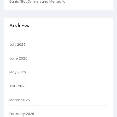
Dunia Slot Online yang Menggila
Archives
July 2026
June 2026
May 2026
April 2026
March 2026
February 2026