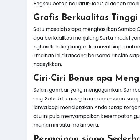
Engkau betah berlarut-larut di depan moni
Grafis Berkualitas Tinggi
Satu masalah siapa menghasilkan Samba Ca
apa berkualitas menjulang.Serta model ya
nghasilkan lingkungan karnaval siapa auten
rmainan ini dirancang bersama rincian si
ngasyikkan.
Ciri-Ciri Bonus apa Men
Selain gambar yang mengagumkan, Samba C
ang. Sebab bonus giliran cuma-cuma samp
lanya bagi menciptakan Anda tetap tergem
atu ini pula menyampaikan kesempatan gun
mainan ini satu makin seru.
Permainan siapa Sederh