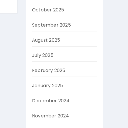
October 2025
September 2025
August 2025
July 2025
February 2025
January 2025
December 2024
November 2024