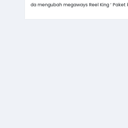
da mengubah megaways Reel King ‘ Paket k