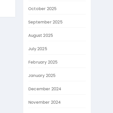
October 2025
September 2025
August 2025
July 2025
February 2025
January 2025
December 2024
November 2024