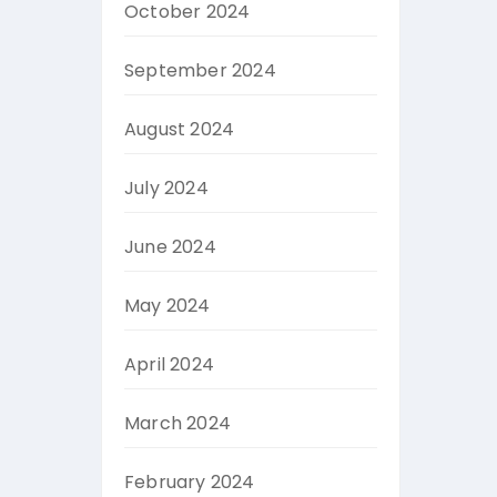
October 2024
September 2024
August 2024
July 2024
June 2024
May 2024
April 2024
March 2024
February 2024