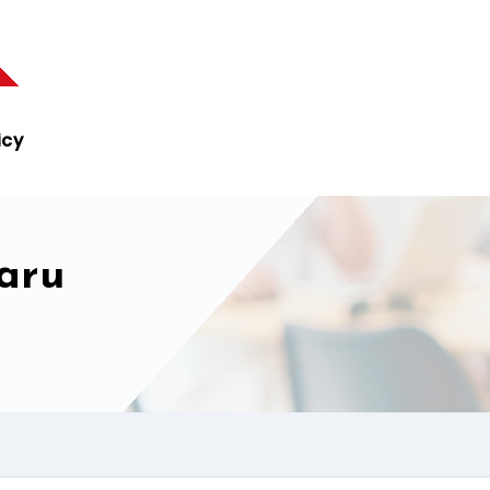
icy
baru