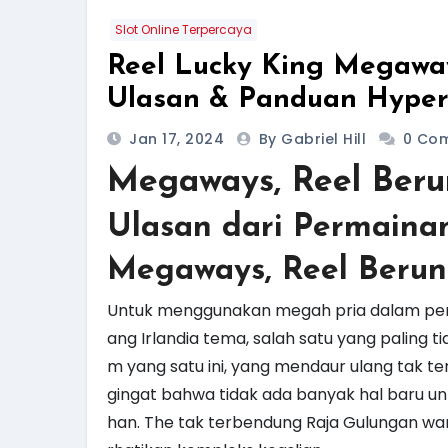
Slot Online Terpercaya
Reel Lucky King Megaway
Ulasan & Panduan Hyper 
Jan 17, 2024
By Gabriel Hill
0 Co
Megaways, Reel Beru
Ulasan dari Permainan
Megaways, Reel Berunt
Untuk menggunakan megah pria dalam permai
ang Irlandia tema, salah satu yang paling 
m yang satu ini, yang mendaur ulang tak te
gingat bahwa tidak ada banyak hal baru unt
han. The tak terbendung Raja Gulungan wa