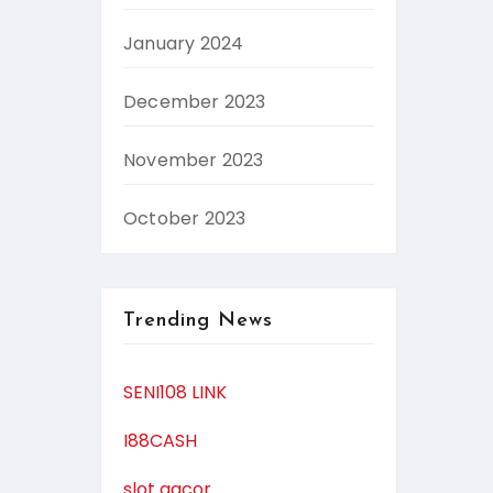
January 2024
December 2023
November 2023
October 2023
Trending News
SENI108 LINK
I88CASH
slot gacor