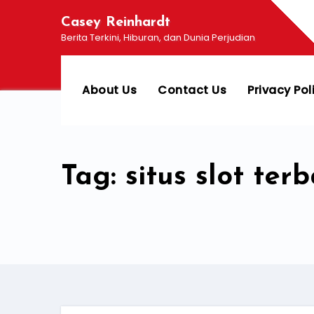
Skip
Casey Reinhardt
to
Berita Terkini, Hiburan, dan Dunia Perjudian
content
About Us
Contact Us
Privacy Pol
Tag: situs slot ter