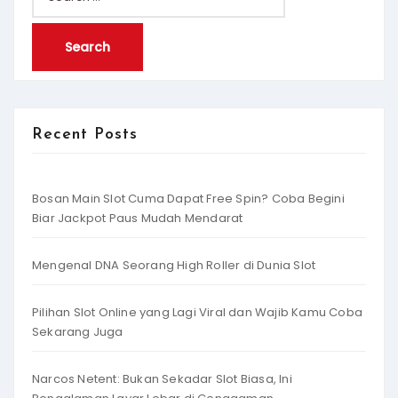
for:
Recent Posts
Bosan Main Slot Cuma Dapat Free Spin? Coba Begini
Biar Jackpot Paus Mudah Mendarat
Mengenal DNA Seorang High Roller di Dunia Slot
Pilihan Slot Online yang Lagi Viral dan Wajib Kamu Coba
Sekarang Juga
Narcos Netent: Bukan Sekadar Slot Biasa, Ini