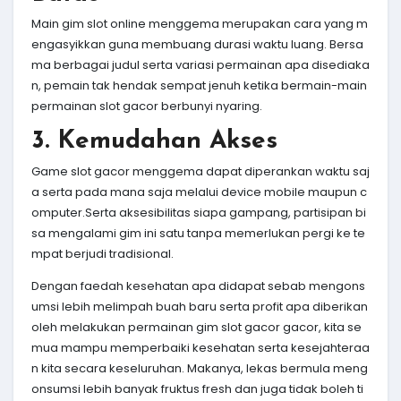
Main gim slot online menggema merupakan cara yang m
engasyikkan guna membuang durasi waktu luang. Bersa
ma berbagai judul serta variasi permainan apa disediaka
n, pemain tak hendak sempat jenuh ketika bermain-main
permainan slot gacor berbunyi nyaring.
3. Kemudahan Akses
Game slot gacor menggema dapat diperankan waktu saj
a serta pada mana saja melalui device mobile maupun c
omputer.Serta aksesibilitas siapa gampang, partisipan bi
sa mengalami gim ini satu tanpa memerlukan pergi ke te
mpat berjudi tradisional.
Dengan faedah kesehatan apa didapat sebab mengons
umsi lebih melimpah buah baru serta profit apa diberikan
oleh melakukan permainan gim slot gacor gacor, kita se
mua mampu memperbaiki kesehatan serta kesejahteraa
n kita secara keseluruhan. Makanya, lekas bermula meng
onsumsi lebih banyak fruktus fresh dan juga tidak boleh ti