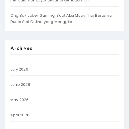
Pengalaman Layar Lebar di Genggaman
Ong Bak Joker Gaming: Saat Aksi Muay Thai Bertemu
Dunia Slot Online yang Menggila
Archives
July 2026
June 2026
May 2026
April 2026