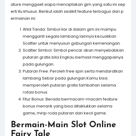
ature menggaet siapa menciptakan gim yang satu ini sep
erti itu khusus. Berikut ialah sedikit feature terbagus dari p
ermainan ini:
Wild Tanda: Simbol liar di dalam gim ini mampu
mengganti segala lambang lainnya kecualikan
Scatter untuk menyusun gabungan kemenangan.
Scatter Simbol: Simbol pencar akan menyebabkan
putaran gratis bila Engkau berhasil menggapainya
pada gulungan.
Putaran Free: Peroleh free spin serta mendaratkan
lambang Sebar pada gulungan.Kamu bisa
memperoleh putaran gratis tambahan selama
rotasi bonus.
Fitur Bonus: Berada bermacam-macam feature
bonus menarik yang bisa ditaklukkan selama
game, mirip roda putaran dan kecil game.
Bermain-Main Slot Online
Fairy Tale