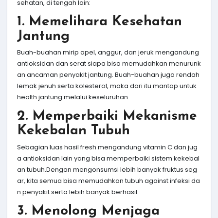
sehatan, di tengah lain:
1. Memelihara Kesehatan
Jantung
Buah-buahan mirip apel, anggur, dan jeruk mengandung
antioksidan dan serat siapa bisa memudahkan menurunk
an ancaman penyakit jantung. Buah-buahan juga rendah
lemak jenuh serta kolesterol, maka dari itu mantap untuk
health jantung melalui keseluruhan.
2. Memperbaiki Mekanisme
Kekebalan Tubuh
Sebagian luas hasil fresh mengandung vitamin C dan jug
a antioksidan lain yang bisa memperbaiki sistem kekebal
an tubuh.Dengan mengonsumsi lebih banyak fruktus seg
ar, kita semua bisa memudahkan tubuh against infeksi da
n penyakit serta lebih banyak berhasil.
3. Menolong Menjaga