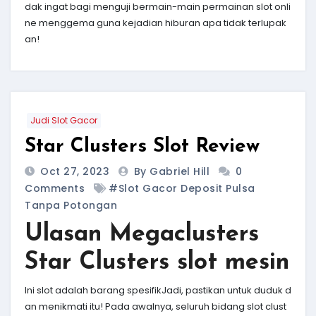
dak ingat bagi menguji bermain-main permainan slot onli
ne menggema guna kejadian hiburan apa tidak terlupak
an!
Judi Slot Gacor
Star Clusters Slot Review
Oct 27, 2023
By Gabriel Hill
0
Comments
#slot Gacor Deposit Pulsa
Tanpa Potongan
Ulasan Megaclusters
Star Clusters slot mesin
Ini slot adalah barang spesifikJadi, pastikan untuk duduk d
an menikmati itu! Pada awalnya, seluruh bidang slot clust