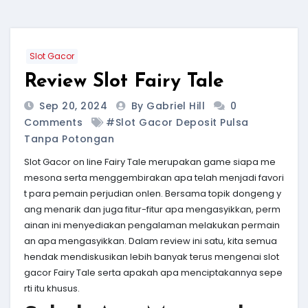
Slot Gacor
Review Slot Fairy Tale
Sep 20, 2024
By Gabriel Hill
0
Comments
#slot Gacor Deposit Pulsa
Tanpa Potongan
Slot Gacor on line Fairy Tale merupakan game siapa me
mesona serta menggembirakan apa telah menjadi favori
t para pemain perjudian onlen. Bersama topik dongeng y
ang menarik dan juga fitur-fitur apa mengasyikkan, perm
ainan ini menyediakan pengalaman melakukan permain
an apa mengasyikkan. Dalam review ini satu, kita semua
hendak mendiskusikan lebih banyak terus mengenai slot
gacor Fairy Tale serta apakah apa menciptakannya sepe
rti itu khusus.