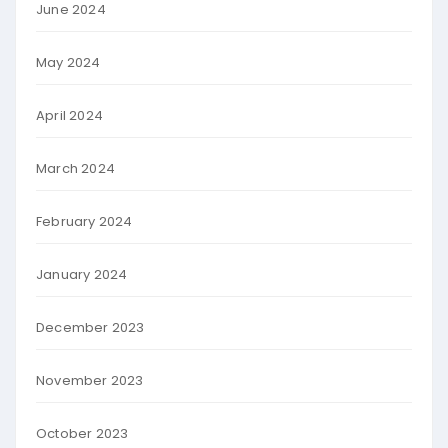
June 2024
May 2024
April 2024
March 2024
February 2024
January 2024
December 2023
November 2023
October 2023