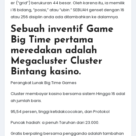
er (“grid”) berukuran 44 besar. Oleh karena itu, ia memilik
i 16 bidang, “posisi,” atau “ubin.” SEBUAH genset dengan 16
atau 256 disiplin anda ada ditambahkan ke dalamnya.
Sebuah inventif Game
Big Time pertama
meredakan adalah
Megacluster Cluster
Bintang kasino.
Perangkat Lunak Big Time Games
Cluster membayar kasino bersama sistem Hingga 16 adal
ah jumlah baris.
95,54 persen, tinggi ketidakcocokan, dan Protokol
Puncak hadiah: a penuh Taruhan dari 23.000.
Gratis berpaling bersama pengganda adalah tambahan