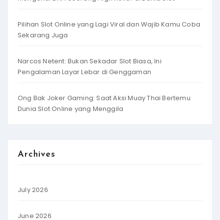
Pilihan Slot Online yang Lagi Viral dan Wajib Kamu Coba
Sekarang Juga
Narcos Netent: Bukan Sekadar Slot Biasa, Ini
Pengalaman Layar Lebar di Genggaman
Ong Bak Joker Gaming: Saat Aksi Muay Thai Bertemu
Dunia Slot Online yang Menggila
Archives
July 2026
June 2026