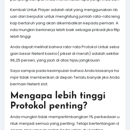
Kembali Untuk Player adalah alat yang menggunakan rib
uan dari berputar untuk menghitung jumlah rata-rata leng
kap bertaruh yang akan dikembalikan kepada pemain. A
nda mungkin berkinerja lebih baik sebagai pribadi jika Rtp
lebih tinggi.
Anda dapat melihat bahwa rata-rata Protokol Untuk seba
gian besar Netent kasino( piksel di merah) adalah sekitar
96,25 persen, yang jauh di atas hijau jangkauan.
Saya sampai pada kesimpulan bahwa Anda biasanya ha
mpir tidak memberikan di depan Terlalu banyak jika Anda
bermain Netent slot.
Mengapa lebih tinggi
Protokol penting?
Anda mungkin tidak mempertimbangkan 1% perbedaan u
ntuk menjadi semua yang penting. Tetapi bertentangan d