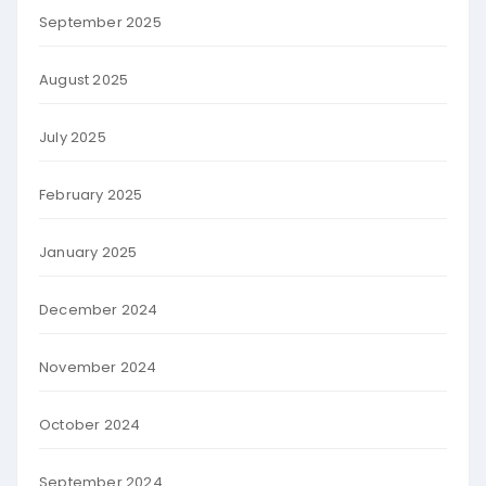
September 2025
August 2025
July 2025
February 2025
January 2025
December 2024
November 2024
October 2024
September 2024