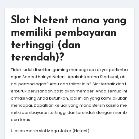
Slot Netent mana yang
memiliki pembayaran
tertinggi (dan
terendah)?
Tidak judul di sektor igaming menangkap rakyat pertimba
ngan Seperti halnya Netent. Apakah karena Starburst, ab
adi pertandingan? Atau ada faktor lain? Slot terbaik dan t
erburuk perusahaan pasti akan memberi Anda semua inf
ormasi yang Anda butuhkan, jadi inilah yang kami lakukan
mencapai. Dapatkan keluar yang mana Bersih kasino me
miliki pembayaran tertinggi dan terendah dengan memb
aca terus.
Ulasan mesin slot Mega Joker (Netent)