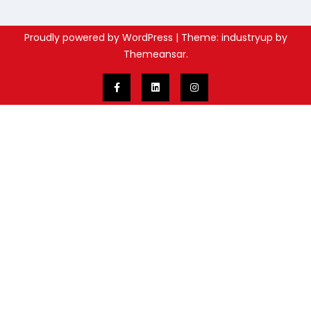
Proudly powered by WordPress
|
Theme: industryup by
Themeansar
.