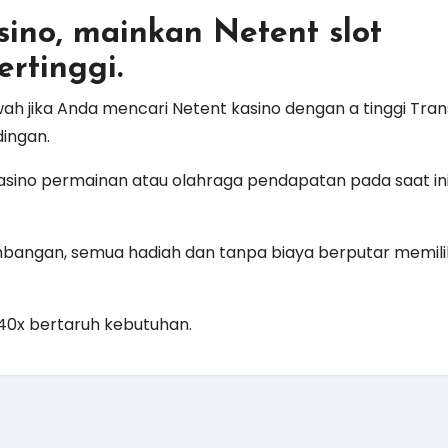
sino, mainkan Netent slot
rtinggi.
ah jika Anda mencari Netent kasino dengan a tinggi Tran
ingan.
ino permainan atau olahraga pendapatan pada saat ini
mbangan, semua hadiah dan tanpa biaya berputar memilik
 40x bertaruh kebutuhan.