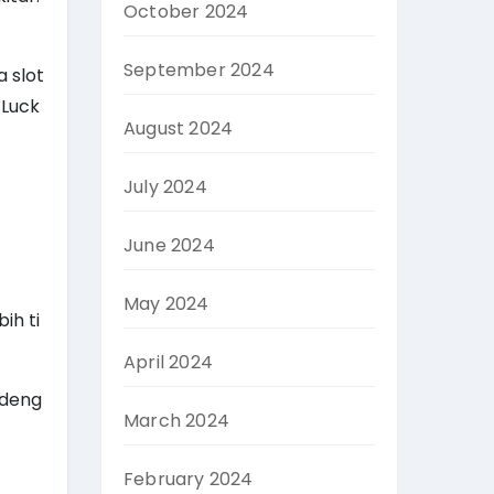
October 2024
September 2024
 slot
 Luck
August 2024
July 2024
June 2024
May 2024
ih ti
April 2024
 deng
March 2024
February 2024