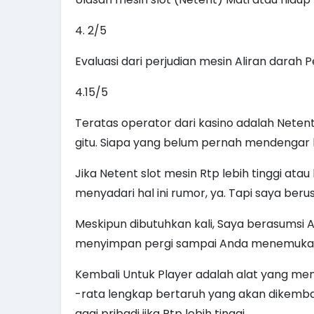
4. 2/5
Evaluasi dari perjudian mesin Aliran darah 
4.15/5
Teratas operator dari kasino adalah Netent
gitu. Siapa yang belum pernah mendengar ka
Jika Netent slot mesin Rtp lebih tinggi ata
menyadari hal ini rumor, ya. Tapi saya b
Meskipun dibutuhkan kali, Saya berasumsi
menyimpan pergi sampai Anda menemukan
Kembali Untuk Player adalah alat yang me
-rata lengkap bertaruh yang akan dikemba
agai pribadi jika Rtp lebih tinggi.