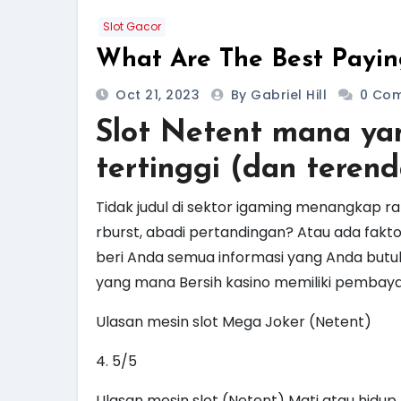
Slot Gacor
What Are The Best Payin
Oct 21, 2023
By Gabriel Hill
0 Co
Slot Netent mana ya
tertinggi (dan teren
Tidak judul di sektor igaming menangkap r
rburst, abadi pertandingan? Atau ada fakt
beri Anda semua informasi yang Anda butuh
yang mana Bersih kasino memiliki pembay
Ulasan mesin slot Mega Joker (Netent)
4. 5/5
Ulasan mesin slot (Netent) Mati atau hidup