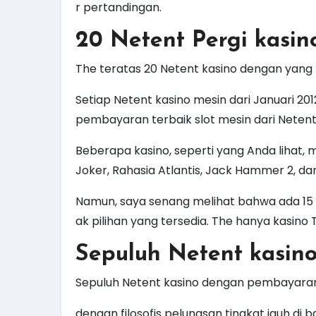
r pertandingan.
20 Netent Pergi kasi
The teratas 20 Netent kasino dengan yang t
Setiap Netent kasino mesin dari Januari 2012
pembayaran terbaik slot mesin dari Netent, j
Beberapa kasino, seperti yang Anda lihat, m
Joker, Rahasia Atlantis, Jack Hammer 2, da
Namun, saya senang melihat bahwa ada 15
ak pilihan yang tersedia. The hanya kasino
Sepuluh Netent kasin
Sepuluh Netent kasino dengan pembayaran 
dengan filosofis pelunasan tingkat jauh d