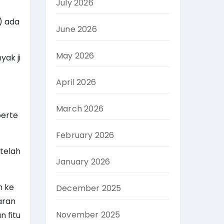
July 2026
) ada
June 2026
May 2026
ak ji
April 2026
March 2026
berte
February 2026
telah
January 2026
m ke
December 2025
aran
November 2025
n fitu