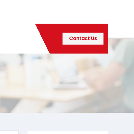
Contact Us