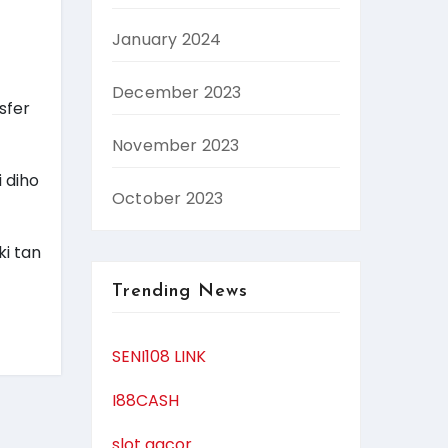
January 2024
December 2023
sfer
November 2023
 diho
October 2023
i tan
Trending News
SENI108 LINK
I88CASH
slot gacor