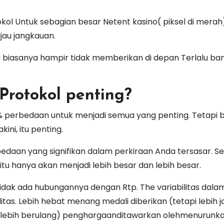
ol Untuk sebagian besar Netent kasino( piksel di merah
ijau jangkauan.
iasanya hampir tidak memberikan di depan Terlalu bany
Protokol penting?
perbedaan untuk menjadi semua yang penting. Tetapi 
ni, itu penting.
daan yang signifikan dalam perkiraan Anda tersasar. Se
tu hanya akan menjadi lebih besar dan lebih besar.
tidak ada hubungannya dengan Rtp. The variabilitas dala
itas. Lebih hebat menang medali diberikan (tetapi lebih j
api lebih berulang) penghargaanditawarkan olehmenurunka