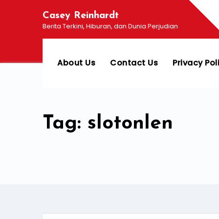
Skip
Casey Reinhardt
to
Berita Terkini, Hiburan, dan Dunia Perjudian
content
About Us
Contact Us
Privacy Pol
Tag: slotonlen