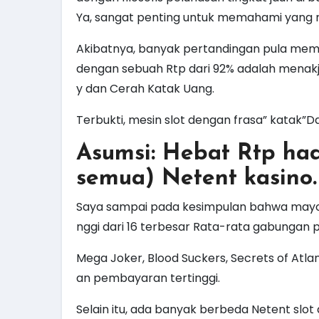
Ya, sangat penting untuk memahami yang m
Akibatnya, banyak pertandingan pula memil
dengan sebuah Rtp dari 92% adalah menakj
y dan Cerah Katak Uang.
Terbukti, mesin slot dengan frasa” katak
Asumsi: Hebat Rtp hadi
semua) Netent kasino.
Saya sampai pada kesimpulan bahwa mayorit
nggi dari 16 terbesar Rata-rata gabungan 
Mega Joker, Blood Suckers, Secrets of Atl
an pembayaran tertinggi.
Selain itu, ada banyak berbeda Netent slo