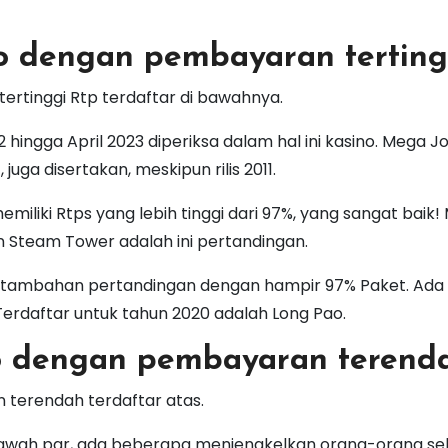
no dengan pembayaran terting
ertinggi Rtp terdaftar di bawahnya.
 hingga April 2023 diperiksa dalam hal ini kasino. Mega Jo
uga disertakan, meskipun rilis 2011.
emiliki Rtps yang lebih tinggi dari 97%, yang sangat baik
n Steam Tower adalah ini pertandingan.
 tambahan pertandingan dengan hampir 97% Paket. Ada
 Terdaftar untuk tahun 2020 adalah Long Pao.
o dengan pembayaran terend
terendah terdaftar atas.
i bawah par, ada beberapa menjengkelkan orang-orang sek